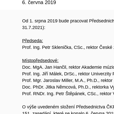
6. června 2019
Od 1. srpna 2019 bude pracovat Předsednict
31.7.2021):
Předseda:
Prof. Ing. Petr Sklenička, CSc., rektor Česk
Místopředsedové:
Doc. MgA. Jan Hančil, rektor Akademie múzi
Prof. Ing. Jiří Málek, DrSc., rektor Univerzity
Prof. Mgr. Jaroslav Miller, M.A., Ph.D., rekt
Doc. PhDr. Jitka Němcová, Ph.D., rektorka Vy
Prof. RNDr. Ing. Petr Štěpánek, CSc., rekto
O výše uvedeném složení Předsednictva ČK
151. zasedání, které se konalo 6. června 201