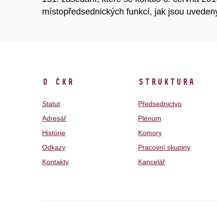
místopředsednických funkcí, jak jsou uveden
O ČKR
Struktura
Statut
Předsednictvo
Adresář
Plénum
Historie
Komory
Odkazy
Pracovní skupiny
Kontakty
Kancelář