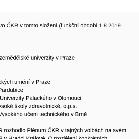
vo ČKR v tomto složení (funkční období 1.8.2019-
é zemědělské univerzity v Praze
ckých umění v Praze
 Pardubice
or Univerzity Palackého v Olomouci
soké školy zdravotnické, o.p.s.
r Vysokého učení technického v Brně
R rozhodlo Plénum ČKR v tajných volbách na svém
9 v Hradci Králové. O rozdělení konkrétních