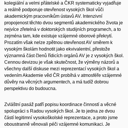
kolegiální a velmi přátelské a ČKR systematicky vyjadřuje
a reálně podporuje otevřenost vysokých škol vůči
akademickým pracovníkům ústavů AV. Intenzivní
propojenost těchto dvou segmentů akademického života je
nejvíce zřetelná v doktorských studijních programech, a to
zejména tam, kde existuje vzájemné oborové překrytí.
Prozatím však nelze zpětnou otevřenost AV směrem k
vysokým školám hodnotit jako ekvivalentní, přestože
významná část členů řídicích orgánů AV je z vysokých škol.
Cennou devizou je však skutečnost, že výměny názorů a
všechny další diskuse mezi reprezentací vysokých škol a
vedením Akademie věd ČR probíhá v atmosféře vzájemné
důvěry na věcných argumentech, a má tudíž dobrou
perspektivu do budoucna.
Zvláštní pasáž patří popisu koordinace činností a věcné
spolupráci s Radou vysokých škol. Je to jedna ze dvou
částí legitimní vysokoškolské reprezentace, a proto jsme
oboustranně věnovali péči vzájemné komunikaci. Je