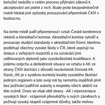
bohužel nedošlo v celém procesu přijímání zákonů k
akceptování ani jedné z nich. Bude proto bezpodmínečně
nutné hledat jiné způsoby prosazování připomínek ČKR v
budoucnu.
Na tomto místě patří připomenout i vztah České konference
rektorů a Akreditační komise. Akreditační komise vytváří a
prosazuje studijní standardy v akreditačním řízení, kterému
podléhají všechny vysoké školy v ČR, které aspirují na
dotace z veřejných rozpočtů a na uznávání jimi
udělovaných diplomů jako vysokoškolské kvalifikace. K
jistému ostychu a delikátnosti situace ve vztahu k AK ze
strany ČKR dochází z důvodů nezávislosti činnosti AK.
Navíc, AK je v systému kontroly kvality vysokého školství
jediným orgánem a tuto svoji roli by nemohla úspěšně plnit
bez požívání patřičné autority a respektu všech aktérů na
této scéně. Dnes se však obě strany - AK i reprezentace
vysokých škol - vzájemně přesvědčily o svých záměrech a
požívají vysoký stupeň vzájemné důvěry, takže mohou