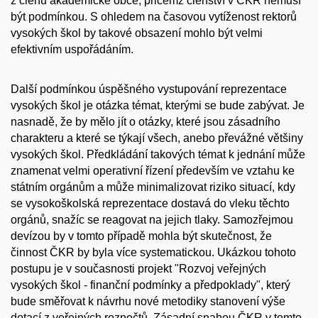
z členů akademické obce, přičemž členství v ČKR nemusí
být podmínkou. S ohledem na časovou vytíženost rektorů
vysokých škol by takové obsazení mohlo být velmi
efektivním uspořádáním.
Další podmínkou úspěšného vystupování reprezentace
vysokých škol je otázka témat, kterými se bude zabývat. Je
nasnadě, že by mělo jít o otázky, které jsou zásadního
charakteru a které se týkají všech, anebo převážné většiny
vysokých škol. Předkládání takových témat k jednání může
znamenat velmi operativní řízení především ve vztahu ke
státním orgánům a může minimalizovat riziko situací, kdy
se vysokoškolská reprezentace dostavá do vleku těchto
orgánů, snažíc se reagovat na jejich tlaky. Samozřejmou
devízou by v tomto případě mohla být skutečnost, že
činnost ČKR by byla více systematickou. Ukázkou tohoto
postupu je v současnosti projekt "Rozvoj veřejných
vysokých škol - finanční podmínky a předpoklady", který
bude směřovat k návrhu nové metodiky stanovení výše
dotací z veřejných rozpočtů. Zásadní snahou ČKR v tomto