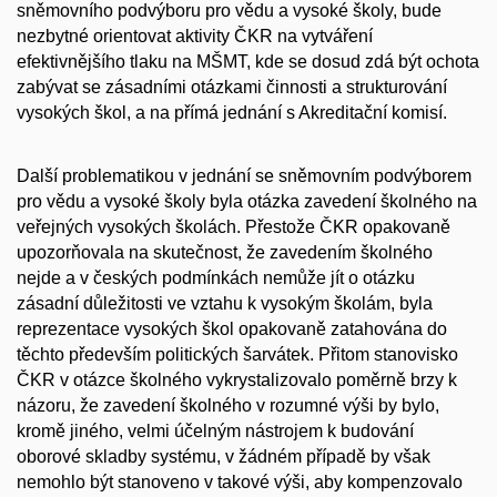
sněmovního podvýboru pro vědu a vysoké školy, bude
nezbytné orientovat aktivity ČKR na vytváření
efektivnějšího tlaku na MŠMT, kde se dosud zdá být ochota
zabývat se zásadními otázkami činnosti a strukturování
vysokých škol, a na přímá jednání s Akreditační komisí.
Další problematikou v jednání se sněmovním podvýborem
pro vědu a vysoké školy byla otázka zavedení školného na
veřejných vysokých školách. Přestože ČKR opakovaně
upozorňovala na skutečnost, že zavedením školného
nejde a v českých podmínkách nemůže jít o otázku
zásadní důležitosti ve vztahu k vysokým školám, byla
reprezentace vysokých škol opakovaně zatahována do
těchto především politických šarvátek. Přitom stanovisko
ČKR v otázce školného vykrystalizovalo poměrně brzy k
názoru, že zavedení školného v rozumné výši by bylo,
kromě jiného, velmi účelným nástrojem k budování
oborové skladby systému, v žádném případě by však
nemohlo být stanoveno v takové výši, aby kompenzovalo