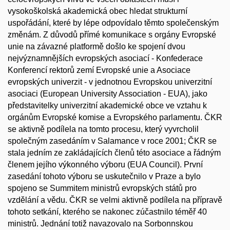
vysokoškolská akademická obec hledat strukturní
uspořádání, které by lépe odpovídalo těmto společenským
změnám. Z důvodů přímé komunikace s orgány Evropské
unie na závazné platformě došlo ke spojení dvou
nejvýznamnějších evropských asociací - Konfederace
Konferencí rektorů zemí Evropské unie a Asociace
evropských univerzit - v jednotnou Evropskou univerzitní
asociaci (European University Association - EUA), jako
představitelky univerzitní akademické obce ve vztahu k
orgánům Evropské komise a Evropského parlamentu. ČKR
se aktivně podílela na tomto procesu, který vyvrcholil
společným zasedáním v Salamance v roce 2001; ČKR se
stala jedním ze zakládajících členů této asociace a řádným
členem jejího výkonného výboru (EUA Council). První
zasedání tohoto výboru se uskutečnilo v Praze a bylo
spojeno se Summitem ministrů evropských států pro
vzdělání a vědu. ČKR se velmi aktivně podílela na přípravě
tohoto setkání, kterého se nakonec zúčastnilo téměř 40
ministrů. Jednání totiž navazovalo na Sorbonnskou