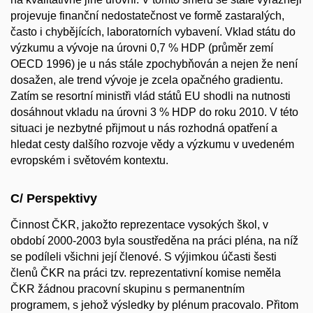
projevuje finanční nedostatečnost ve formě zastaralých,
často i chybějících, laboratorních vybavení. Vklad státu do
výzkumu a vývoje na úrovni 0,7 % HDP (průměr zemí
OECD 1996) je u nás stále zpochybňován a nejen že není
dosažen, ale trend vývoje je zcela opačného gradientu.
Zatím se resortní ministři vlád států EU shodli na nutnosti
dosáhnout vkladu na úrovni 3 % HDP do roku 2010. V této
situaci je nezbytné přijmout u nás rozhodná opatření a
hledat cesty dalšího rozvoje vědy a výzkumu v uvedeném
evropském i světovém kontextu.
C/ Perspektivy
Činnost ČKR, jakožto reprezentace vysokých škol, v
období 2000-2003 byla soustředěna na práci pléna, na níž
se podíleli všichni její členové. S výjimkou účasti šesti
členů ČKR na práci tzv. reprezentativní komise neměla
ČKR žádnou pracovní skupinu s permanentním
programem, s jehož výsledky by plénum pracovalo. Přitom