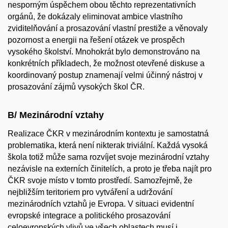
nesporným úspěchem obou těchto reprezentativních
orgánů, že dokázaly eliminovat ambice vlastního
zviditelňování a prosazování vlastní prestiže a věnovaly
pozornost a energii na řešení otázek ve prospěch
vysokého školství. Mnohokrát bylo demonstrováno na
konkrétních příkladech, že možnost otevřené diskuse a
koordinovaný postup znamenají velmi účinný nástroj v
prosazování zájmů vysokých škol ČR.
B/ Mezinárodní vztahy
Realizace ČKR v mezinárodním kontextu je samostatná
problematika, která není nikterak triviální. Každá vysoká
škola totiž může sama rozvíjet svoje mezinárodní vztahy
nezávisle na externích činitelích, a proto je třeba najít pro
ČKR svoje místo v tomto prostředí. Samozřejmě, že
nejbližším teritoriem pro vytváření a udržování
mezinárodních vztahů je Evropa. V situaci evidentní
evropské integrace a politického prosazování
celoevropských vlivů ve všech oblastech musí i