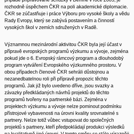
rozhodně úspěchem ČKR na poli akademické diplomacie.
ČKR se zúčastňuje i práce Výboru pro vysoké školy a vědu
Rady Evropy, který se zabývá postavením a činností
vysokých škol v zemích sdružených v Radě.
Významnou mezinárodní aktivitou ČKR byla její účast v
přípravě evropských programů výzkumu a vývoje, zejména
pokud jde o 6. Evropský rámcový program a dlouhodobý
program vytváření Evropského výzkumného prostoru. V
obou případech členové ČKR sehráli důstojnou a
nezanedbatelnou roli při přípravě propozic těchto
programů. Jak již bylo uvedeno dříve, jsou svazky a
závazky předkládaných návrhů projektů do těchto
programů tvořeny na partnerské bázi. Zejména v
projektech výzkumu a vývoje nelze pominout podmínku
přístrojové vybavenosti na úrovni kvality srovnatelné s
partnery. Nelze totiž vůbec vstupovat do společných
projektů s partnery, kteří předpokládají produkci výsledků
na kvalitativně jiné úrovni. V tomto směru se stále výrazněji