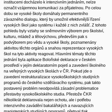
institucemi docházelo k intenzivním jednáním, nelze
označit vzájemnou komunikaci za přijatelnou. Po celou
dobu se vysoké školy domáhaly permanentního
závazného dialogu, který by umožnil efektivnější řízení
vysokých škol jako systému i každé z nich zvlášť. Z tohoto
pohledu byly vztahy se sněmovním výborem pro školství,
kulturu, mládež a tělovýchovu, především pak s
podvýborem pro vědu a vysoké školy, poznamenány
aktivitou těchto orgánů a snahou reprezentace vysokých
škol na tyto aktivity reagovat. Hlavními tématy těchto
jednání byla aplikace Boloňské deklarace v českém
prostředí v jejím deklaratorním pojetí a zavedení školného
na veřejných vysokých školách v ČR. Pokud jde o
zavedení restrukturalizace vysokoškolských studijních
programů do českého vzdělávacího systému, pak takto
postavený problém neodpovídá zásadní problematice
přestavby vysokoškolského studia. Přestože ČKR
několikrát deklarovala nejen ochotu, ale i potřebu
intenzivního zavádění bakalářských a navazujících
magisterských studijních programů, přetrval tlak