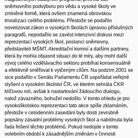
sněmovního podvýboru pro vědu a vysoké školy ve
zmíněné formě, která ovšem znamená obrovskou
trivializaci celého problému. Přestože se podařilo
novelizovat zákon o vysokých školách úpravou příslušných
paragrafů, nepodařilo se zavést intenzivní diskusi mezi
reprezentací vysokých škol, poslanci sněmovny,
představiteli MŠMT, Akreditační komisí a dalšími partnery,
která by mohla objasnit situaci do té míry, aby mohl další
vývoj celého vzdělávacího sektoru probíhat konsensuálně
a efektivně směřovat k vytčeným cílům. Na podzim 2001 se
sice podařilo v Senátu Parlamentu ČR uspořádat veřejné
slyšení o vysokém školství ČR, ve kterém sehrála ČKR
klíčovou roli, avšak k nastartování žádoucího dialogu,
natož závazného, bohužel nedošlo. V tomto ohledu je pro
vysokoškolskou reprezentaci tato akce spíše zklamáním,
přestože v celodenním zasedání byly dosti zevrubně
popsány zásadní problémy vysokých škol a nabídnuta byla
řada řešení těchto problémů. Pokud nedojde v tomto
volebním období k zásadnějším změnám v činnosti