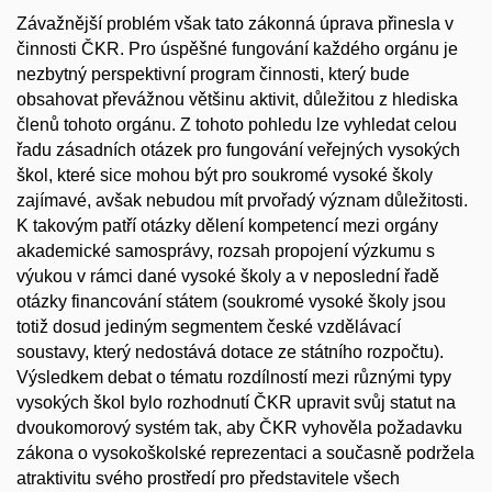
Závažnější problém však tato zákonná úprava přinesla v
činnosti ČKR. Pro úspěšné fungování každého orgánu je
nezbytný perspektivní program činnosti, který bude
obsahovat převážnou většinu aktivit, důležitou z hlediska
členů tohoto orgánu. Z tohoto pohledu lze vyhledat celou
řadu zásadních otázek pro fungování veřejných vysokých
škol, které sice mohou být pro soukromé vysoké školy
zajímavé, avšak nebudou mít prvořadý význam důležitosti.
K takovým patří otázky dělení kompetencí mezi orgány
akademické samosprávy, rozsah propojení výzkumu s
výukou v rámci dané vysoké školy a v neposlední řadě
otázky financování státem (soukromé vysoké školy jsou
totiž dosud jediným segmentem české vzdělávací
soustavy, který nedostává dotace ze státního rozpočtu).
Výsledkem debat o tématu rozdílností mezi různými typy
vysokých škol bylo rozhodnutí ČKR upravit svůj statut na
dvoukomorový systém tak, aby ČKR vyhověla požadavku
zákona o vysokoškolské reprezentaci a současně podržela
atraktivitu svého prostředí pro představitele všech