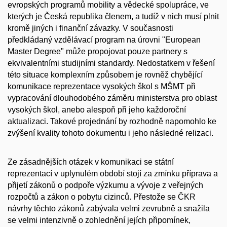
evropských programů mobility a vědecké spolupráce, ve
kterých je Česká republika členem, a tudíž v nich musí plnit
kromě jiných i finanční závazky. V současnosti
předkládaný vzdělávací program na úrovni "European
Master Degree" může propojovat pouze partnery s
ekvivalentními studijními standardy. Nedostatkem v řešení
této situace komplexním způsobem je rovněž chybějící
komunikace reprezentace vysokých škol s MŠMT při
vypracování dlouhodobého záměru ministerstva pro oblast
vysokých škol, anebo alespoň při jeho každoroční
aktualizaci. Takové projednání by rozhodně napomohlo ke
zvýšení kvality tohoto dokumentu i jeho následné relizaci.
Ze zásadnějších otázek v komunikaci se státní
reprezentací v uplynulém období stojí za zmínku příprava a
přijetí zákonů o podpoře výzkumu a vývoje z veřejných
rozpočtů a zákon o pobytu cizinců. Přestože se ČKR
návrhy těchto zákonů zabývala velmi zevrubně a snažila
se velmi intenzivně o zohlednění jejích připomínek,