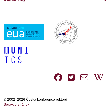
Facebook
Twitte
e-
W
mail
© 2002–2026 Česká konference rektorů
Správce stránek