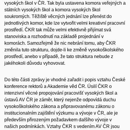
vysokých škol v ČR. Tak byla ustavena komora veřejných a
státních vysokých škol a komora vysokých škol
soukromých. Těžiště věcných jednání lze přenést do
jednotlivých komor, kde lze vytvořit velmi kreativní pracovní
prostředí. ČKR tak může velmi efektivně přijímat svá
stanoviska a rozhodnutí na základě projednání v
komorách. Samozřejmě že nic nebrání tomu, aby ČKR
změnila tuto strukturu, dojde-li ke změně vysokoškolského
prostředí, anebo v případě, že tato struktura nebude z
jakéhokoli důvodu vyhovovat.
Do této části zprávy je vhodné zařadit i popis vztahu České
konference rektorů a Akademie věd ČR. Úsilí ČKR o
intenzivní věcné propojování pracovišť vysokých škol a
ústavů AV ČR je záměr, který nejenže odpovídá duchu
vysokoškolského zákona a připravovanému zákonu o
institucionalním zajištění výzkumu a vývoje v ČR, ale je
především přirozeným požadavkem dalšího vývoje v
našich podmínkách. Vztahy ČKR s vedením AV ČR jsou