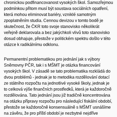
chronickou podfinancovanost vysokých škol. Samozřejmou
podmínkou přitom musí být soustava sociálních opatření,
která mohou eliminovat bariéry, vzniklé samotným
zpoplatněním studia. Cennou devizou v tomto bodě je
skutečnost, že ČKR toto svoje stanovisko několikrát
veřejně deklarovala a bez jakýchkoli vlivů toto stanovisko
dosud obhajuje, přestože v politickém spektru došlo v této
otázce k radikálnímu odklonu.
Permanentní problematikou pro jednání jak s výbory
Sněmovny PČR, tak i s MŠMT je otázka financování
vysokých škol. V zásadě se tato problematika rozkládá do
dvou problémů - jednak je to metodika rozdělování dotací
ze státního rozpočtu na jednotlivé vysoké školy, jednak je
to celková výše finančních prostředků, která je každoročně
rozdělována. Tato jednání jsou již tradičně koncentrována
na otázku přípravy rozpočtu pro následující fiskální období,
přestože se každoročně konsensuálně s MŠMT usnášíme
na závěru, že pro příští období je nezbytné nejdříve