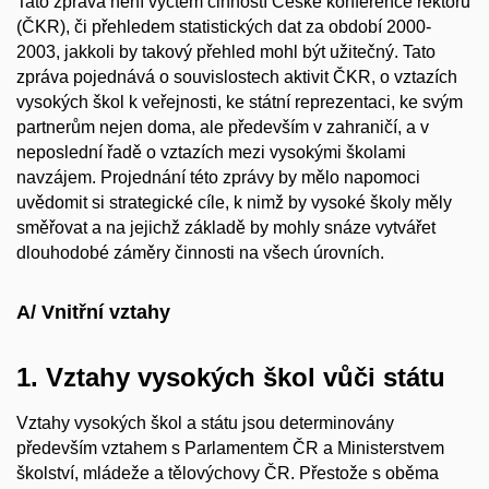
Tato zpráva není výčtem činností České konference rektorů
(ČKR), či přehledem statistických dat za období 2000-
2003, jakkoli by takový přehled mohl být užitečný. Tato
zpráva pojednává o souvislostech aktivit ČKR, o vztazích
vysokých škol k veřejnosti, ke státní reprezentaci, ke svým
partnerům nejen doma, ale především v zahraničí, a v
neposlední řadě o vztazích mezi vysokými školami
navzájem. Projednání této zprávy by mělo napomoci
uvědomit si strategické cíle, k nimž by vysoké školy měly
směřovat a na jejichž základě by mohly snáze vytvářet
dlouhodobé záměry činnosti na všech úrovních.
A/ Vnitřní vztahy
1. Vztahy vysokých škol vůči státu
Vztahy vysokých škol a státu jsou determinovány
především vztahem s Parlamentem ČR a Ministerstvem
školství, mládeže a tělovýchovy ČR. Přestože s oběma