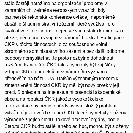
stále častěji narážíme na organizační problémy v
zahraničních, zejména evropských vztazích, kdy
partnerské rektorské konference ovládají nepoměrně
obsáhlejší administrativní zázemí, které využívají pro
kvalitativně jiné činnosti nejen ve vnitrostátní komunikaci,
ale zejména pro rozvoj mezinárodních aktivit. Participace
ČKR v těchto činnostech je za současného velmi
skromného administrativního zázemí a bez další odborné
podpory nemyslitelná. Je proto nezbytné dohodnout
rozšíření Kanceláře ČKR tak, aby mohly být zajištěny
vstupy ČKR do projektů mezinárodního významu,
především na bázi EUA. Dalším významným krokem k
zintenzivnění činnosti ČKR by měl být nový prvek v její
práci. S ohledem na intelektuální potenciál akademické
obce a na reputaci ČKR jakožto vysokoškolské
reprezentace by nemělo představovat složitý problém
vytváření pracovních skupin ČKR, které by nebyly složeny
výhradně z jejích členů. Takové pracovní orgány, podle
Statutu ČKR buďto stálé, anebo ad hoc, mohou být složeny