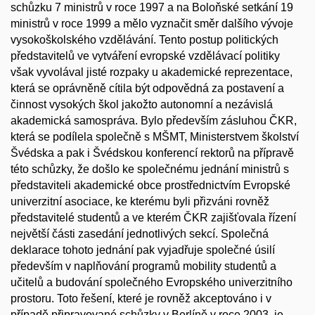
schůzku 7 ministrů v roce 1997 a na Boloňské setkání 19
ministrů v roce 1999 a mělo vyznačit směr dalšího vývoje
vysokoškolského vzdělávání. Tento postup politických
představitelů ve vytváření evropské vzdělávací politiky
však vyvolával jisté rozpaky u akademické reprezentace,
která se oprávněně cítila být odpovědná za postavení a
činnost vysokých škol jakožto autonomní a nezávislá
akademická samospráva. Bylo především zásluhou ČKR,
která se podílela společně s MŠMT, Ministerstvem školství
Švédska a pak i Švédskou konferencí rektorů na přípravě
této schůzky, že došlo ke společnému jednání ministrů s
představiteli akademické obce prostřednictvím Evropské
univerzitní asociace, ke kterému byli přizváni rovněž
představitelé studentů a ve kterém ČKR zajišťovala řízení
největší části zasedání jednotlivých sekcí. Společná
deklarace tohoto jednání pak vyjadřuje společné úsilí
především v naplňování programů mobility studentů a
učitelů a budování společného Evropského univerzitního
prostoru. Toto řešení, které je rovněž akceptováno i v
případě připravované schůzky v Berlíně v roce 2003, je