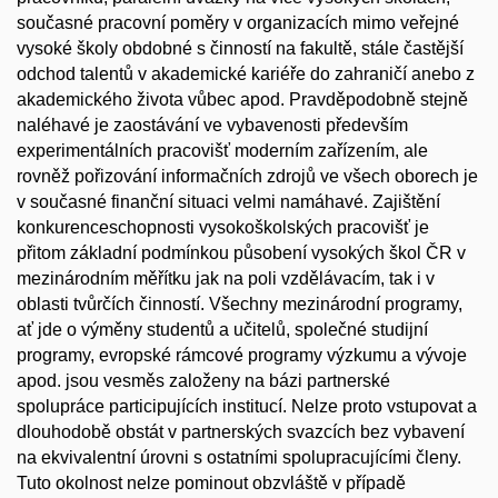
současné pracovní poměry v organizacích mimo veřejné
vysoké školy obdobné s činností na fakultě, stále častější
odchod talentů v akademické kariéře do zahraničí anebo z
akademického života vůbec apod. Pravděpodobně stejně
naléhavé je zaostávání ve vybavenosti především
experimentálních pracovišť moderním zařízením, ale
rovněž pořizování informačních zdrojů ve všech oborech je
v současné finanční situaci velmi namáhavé. Zajištění
konkurenceschopnosti vysokoškolských pracovišť je
přitom základní podmínkou působení vysokých škol ČR v
mezinárodním měřítku jak na poli vzdělávacím, tak i v
oblasti tvůrčích činností. Všechny mezinárodní programy,
ať jde o výměny studentů a učitelů, společné studijní
programy, evropské rámcové programy výzkumu a vývoje
apod. jsou vesměs založeny na bázi partnerské
spolupráce participujících institucí. Nelze proto vstupovat a
dlouhodobě obstát v partnerských svazcích bez vybavení
na ekvivalentní úrovni s ostatními spolupracujícími členy.
Tuto okolnost nelze pominout obzvláště v případě