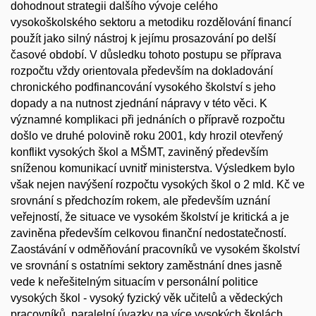
dohodnout strategii dalšího vývoje celého
vysokoškolského sektoru a metodiku rozdělování financí
použít jako silný nástroj k jejímu prosazování po delší
časové období. V důsledku tohoto postupu se příprava
rozpočtu vždy orientovala především na dokladování
chronického podfinancování vysokého školství s jeho
dopady a na nutnost zjednání nápravy v této věci. K
významné komplikaci při jednáních o přípravě rozpočtu
došlo ve druhé polovině roku 2001, kdy hrozil otevřený
konflikt vysokých škol a MŠMT, zaviněný především
sníženou komunikací uvnitř ministerstva. Výsledkem bylo
však nejen navýšení rozpočtu vysokých škol o 2 mld. Kč ve
srovnání s předchozím rokem, ale především uznání
veřejností, že situace ve vysokém školství je kritická a je
zaviněna především celkovou finanční nedostatečností.
Zaostávání v odměňování pracovníků ve vysokém školství
ve srovnání s ostatními sektory zaměstnání dnes jasně
vede k neřešitelným situacím v personální politice
vysokých škol - vysoký fyzický věk učitelů a vědeckých
pracovníků, paralelní úvazky na více vysokých školách,