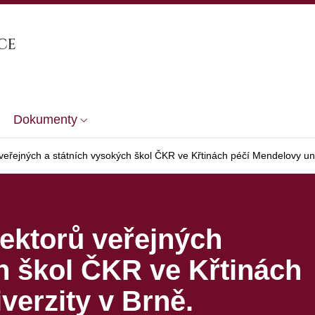
Dokumenty
eřejných a státních vysokých škol ČKR ve Křtinách péčí Mendelovy uni
ektorů veřejných
h škol ČKR ve Křtinách
verzity v Brně.