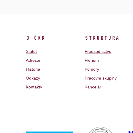
O ČKR
Struktura
Statut
Předsednictvo
Adresář
Plénum
Historie
Komory
Odkazy
Pracovní skupiny
Kontakty
Kancelář