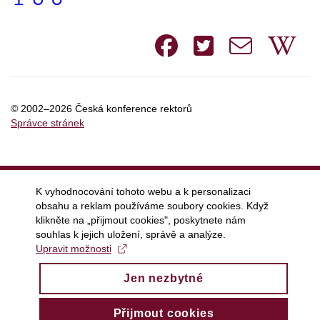
Facebook
Twitte
e-
W
mail
© 2002–2026 Česká konference rektorů
Správce stránek
K vyhodnocování tohoto webu a k personalizaci
obsahu a reklam používáme soubory cookies. Když
klikněte na „přijmout cookies", poskytnete nám
souhlas k jejich uložení, správě a analýze.
Upravit možnosti
Jen nezbytné
Přijmout cookies