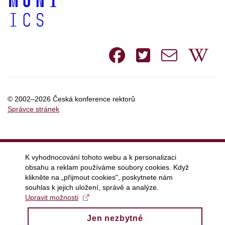
Facebook
Twitte
e-
W
mail
© 2002–2026 Česká konference rektorů
Správce stránek
K vyhodnocování tohoto webu a k personalizaci
obsahu a reklam používáme soubory cookies. Když
klikněte na „přijmout cookies", poskytnete nám
souhlas k jejich uložení, správě a analýze.
Upravit možnosti
Jen nezbytné