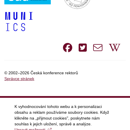
Facebook
Twitte
e-
W
mail
© 2002–2026 Česká konference rektorů
Správce stránek
K vyhodnocování tohoto webu a k personalizaci
obsahu a reklam používáme soubory cookies. Když
klikněte na „přijmout cookies", poskytnete nám
souhlas k jejich uložení, správě a analýze.
Upravit možnosti