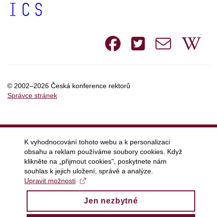
Facebook
Twitte
e-
W
mail
© 2002–2026 Česká konference rektorů
Správce stránek
K vyhodnocování tohoto webu a k personalizaci
obsahu a reklam používáme soubory cookies. Když
klikněte na „přijmout cookies", poskytnete nám
souhlas k jejich uložení, správě a analýze.
Upravit možnosti
Jen nezbytné