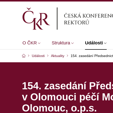
O ČKR
Struktura
Události
Události
Aktuality
154. zasedání Předsednic
154. zasedání Pře
v Olomouci péčí M
Olomouc, o.p.s.