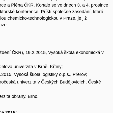
nce a Pléna ČKR. Konalo se ve dnech 3. a 4. prosince
ektorské konference. Příští společné zasedání, které
ou chemicko-technologickou v Praze, je již
aze.
ždění ČKR), 19.2.2015, Vysoká škola ekonomická v
lova univerzita v Brně, Křtiny;
015, Vysoká škola logistiky o.p.s., Přerov;
hočeská univerzita v Českých Budějovicích, České
rzita obrany, Brno.
ce 2015: