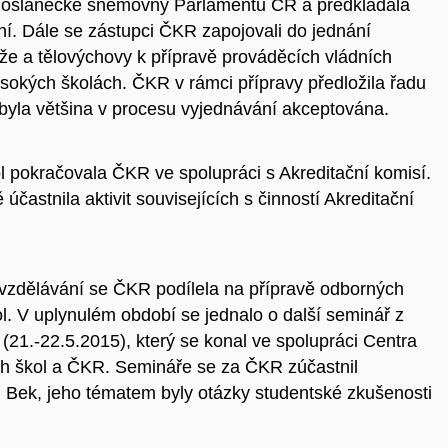
Poslanecké sněmovny Parlamentu ČR a předkládala
ení. Dále se zástupci ČKR zapojovali do jednání
eže a tělovýchovy k přípravě prováděcích vládních
ysokých školách. ČKR v rámci přípravy předložila řadu
 byla většina v procesu vyjednávání akceptována.
ol pokračovala ČKR ve spolupráci s Akreditační komisí.
častnila aktivit souvisejících s činností Akreditační
 vzdělávání se ČKR podílela na přípravě odborných
ol. V uplynulém období se jednalo o další seminář z
 (21.-22.5.2015), který se konal ve spolupráci Centra
ch škol a ČKR. Semináře se za ČKR zúčastnil
 Bek, jeho tématem byly otázky studentské zkušenosti