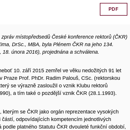
PDF
ích zpráv místopředsedů České konference rektorů (ČKR)
Zima, DrSc., MBA, byla Plénem ČKR na jeho 134.
18. února 2016), projednána a schválena.
eboť 10. září 2015 zemřel ve věku nedožitých 91 let
y v Praze Prof. PhDr. Radim Palouš, CSc. (rektorskou
terý se výrazně zasloužil o vznik Klubu rektorů
90), a tím také o pozdější vznik ČKR (28.1.1993).
í, kterým se ČKR jako orgán reprezentace vysokých
i částí, odpovídajících kompetencím jednotlivých
 podle platného Statutu ČKR dvouleté funkční období,