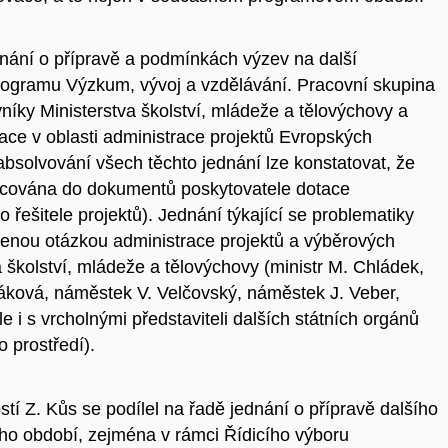
ednání o přípravě a podmínkách výzev na další
rogramu Výzkum, vývoj a vzdělávání. Pracovní skupina
níky Ministerstva školství, mládeže a tělovýchovy a
uace v oblasti administrace projektů Evropských
absolvování všech těchto jednání lze konstatovat, že
acována do dokumentů poskytovatele dotace
 řešitele projektů). Jednání týkající se problematiky
ojenou otázkou administrace projektů a výběrových
 školství, mládeže a tělovýchovy (ministr M. Chládek,
áková, náměstek V. Velčovský, náměstek J. Veber,
le i s vrcholnými představiteli dalších státních orgánů
o prostředí).
tí Z. Kůs se podílel na řadě jednání o přípravě dalšího
ho období, zejména v rámci Řídicího výboru