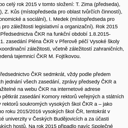
po celý rok 2015 v tomto složení: T. Zima (předseda),
, Z. Kůs (místopředseda pro oblast tvůrčích činností),
onomické a sociální), I. Medek (místopředseda pro
 pro záležitosti legislativní a organizační). Rok 2015
 Předsednictva ČKR na funkční období 1.8.2015-
131. zasedání Pléna ČKR v Přerově péčí Vysoké školy
 koordinační záležitosti, včetně záležitostí zahraničních,
edená tajemnicí ČKR M. Fojtíkovou.
Předsednictvo ČKR sedmkrát, vždy podle předem
ch jednání všech zasedání, zprávy předsedy ČKR a
osažitelné na webu ČKR na internetové adrese
o pětkrát zasedání Komory rektorů veřejných a státních
 rektorů soukromých vysokých škol ČKR a – jako
o roku 2015/2016 vysokých škol ČR, tentokrát v
ké univerzity v Českých Budějovicích a za účasti
ských hostů. Na rok 2015 připadlo navíc Společné