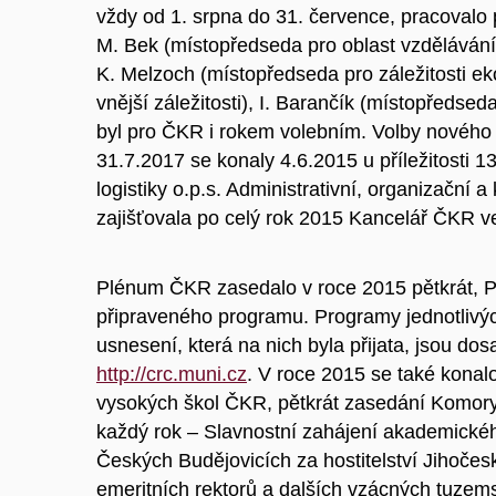
vždy od 1. srpna do 31. července, pracovalo 
M. Bek (místopředseda pro oblast vzdělávání)
K. Melzoch (místopředseda pro záležitosti ek
vnější záležitosti), I. Barančík (místopředseda
byl pro ČKR i rokem volebním. Volby nového
31.7.2017 se konaly 4.6.2015 u příležitosti 
logistiky o.p.s. Administrativní, organizační a
zajišťovala po celý rok 2015 Kancelář ČKR v
Plénum ČKR zasedalo v roce 2015 pětkrát, 
připraveného programu. Programy jednotlivý
usnesení, která na nich byla přijata, jsou d
http://crc.muni.cz
. V roce 2015 se také konal
vysokých škol ČKR, pětkrát zasedání Komory
každý rok – Slavnostní zahájení akademickéh
Českých Budějovicích za hostitelství Jihočes
emeritních rektorů a dalších vzácných tuzem