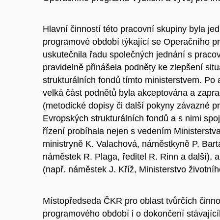
Hlavní činností této pracovní skupiny byla j
programové období týkající se Operačního p
uskutečnila řadu společných jednání s pracov
pravidelně přinášela podněty ke zlepšení sit
strukturálních fondů tímto ministerstvem. Po 
velká část podnětů byla akceptována a zapr
(metodické dopisy či další pokyny závazné pro
Evropských strukturálních fondů a s nimi sp
řízení probíhala nejen s vedením Ministerstva
ministryně K. Valachová, náměstkyně P. Bart
náměstek R. Plaga, ředitel R. Rinn a další), a
(např. náměstek J. Kříž, Ministerstvo životníh
Místopředseda ČKR pro oblast tvůrčích činnos
programového období i o dokončení stávající