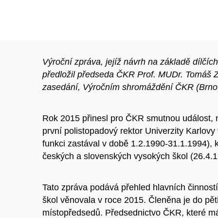
Výroční zpráva, jejíž návrh na základě dílč
předložil předseda ČKR Prof. MUDr. Tomáš 
zasedání, Výročním shromáždění ČKR (Brno, 
Rok 2015 přinesl pro ČKR smutnou událost, n
první polistopadový rektor Univerzity Karlov
funkci zastával v době 1.2.1990-31.1.1994), k
českých a slovenských vysokých škol (26.4.19
Tato zpráva podává přehled hlavních činnost
škol věnovala v roce 2015. Členěna je do pět
místopředsedů. Předsednictvo ČKR, které má