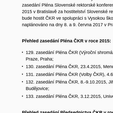
zasedání Pléna Slovenské rektorské konfere
2015 v Bratislavě za hostitelství Slovenské r
bude hostit ČKR ve spolupráci s Vysokou škol
naplánováno na dny 8. a 9. června 2017 v Pr
Přehled zasedání Pléna ČKR v roce 2015:
129. zasedání Pléna ČKR (Výroční shromá
Praze, Praha;
130. zasedání Pléna ČKR, 23.4.2015, Mende
131. zasedání Pléna ČKR (Volby ČKR), 4.6.2
132. zasedání Pléna ČKR, 8.-9.10.2015, Ji
Budějovice;
133. zasedání Pléna ČKR, 3.12.2015, Unive
Přehled zasedání Předsednictva ČKR v ro