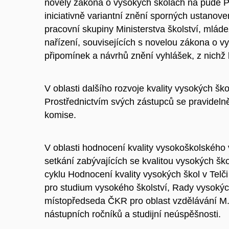
novely zákona o vysokých školách na půdě 
iniciativně variantní znění sporných ustanov
pracovní skupiny Ministerstva školství, mlád
nařízení, souvisejících s novelou zákona o v
připomínek a návrhů znění vyhlášek, z nichž
V oblasti dalšího rozvoje kvality vysokých šk
Prostřednictvím svých zástupců se pravidelně ú
komise.
V oblasti hodnocení kvality vysokoškolského
setkání zabývajících se kvalitou vysokých šk
cyklu Hodnocení kvality vysokých škol v Telči
pro studium vysokého školství, Rady vysoký
místopředseda ČKR pro oblast vzdělávání M.
nástupních ročníků a studijní neúspěšnosti.