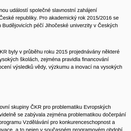
nou událostí společné slavnostní zahájení
České republiky. Pro akademický rok 2015/2016 se
 Budějovicích péčí Jihočeské univerzity v Českých
KR byly v průběhu roku 2015 projednávány některé
 vysokých školách, zejména pravidla financování
ocení výsledků vědy, výzkumu a inovací na vysokých
acovní skupiny ČKR pro problematiku Evropských
ravidelně se zabývala zejména problematikou dočerpání
 programu Vzdělávání pro konkurenceschopnost a
ovace, a to nejen v současném programovém období.