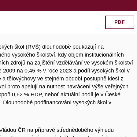
PDF
okých škol (RVŠ) dlouhodobě poukazují na
ého vysokého školství, kdy objem institucionálních
ích zdrojů na zajištění vzdělávání ve vysokém školství
ce 2009 na 0,45 % v roce 2023 a podíl vysokých škol v
že a tělovýchovy ve stejném období postupně klesl z
l proto apelují na nutnost navrácení výše veřejných
espoň 0,62 % HDP, neboť aktuální podíl je v České
D. Dlouhodobé podfinancování vysokých škol v
 Vládou ČR na přípravě střednědobého výhledu