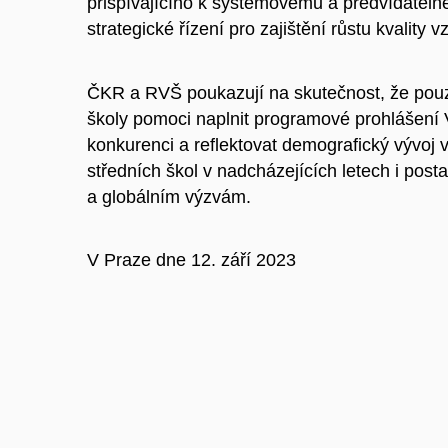
přispívajícího k systémovému a předvídatelné
strategické řízení pro zajištění růstu kvality
ČKR a RVŠ poukazují na skutečnost, že pouz
školy pomoci naplnit programové prohlášení 
konkurenci a reflektovat demografický vývo
středních škol v nadcházejících letech i pos
a globálním výzvám.
V Praze dne 12. září 2023