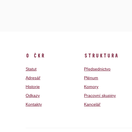
O ČKR
Struktura
Statut
Předsednictvo
Adresář
Plénum
Historie
Komory
Odkazy
Pracovní skupiny
Kontakty
Kancelář