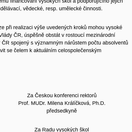
mu financování vysokých škol a podporujícího jejich
 vzdělávací, vědecké, resp. umělecké činnosti.
e při realizaci výše uvedených kroků mohou vysoké
Vlády ČR, úspěšně obstát v rostoucí mezinárodní
j v ČR spojený s významným nárůstem počtu absolventů
tavit se čelem k aktuálním celospolečenským
Za Českou konferenci rektorů
Prof. MUDr. Milena Králíčková, Ph.D.
předsedkyně
Za Radu vysokých škol