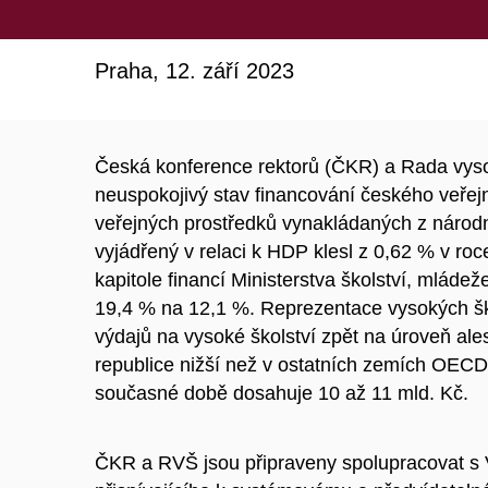
Praha, 12. září 2023
Česká konference rektorů (ČKR) a Rada vys
neuspokojivý stav financování českého veřejn
veřejných prostředků vynakládaných z národn
vyjádřený v relaci k HDP klesl z 0,62 % v ro
kapitole financí Ministerstva školství, mláde
19,4 % na 12,1 %. Reprezentace vysokých ško
výdajů na vysoké školství zpět na úroveň al
republice nižší než v ostatních zemích OEC
současné době dosahuje 10 až 11 mld. Kč.
ČKR a RVŠ jsou připraveny spolupracovat s