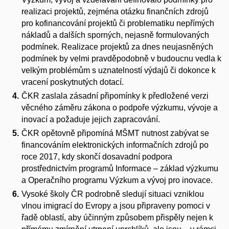
realizaci projektů, zejména otázku finančních zdrojů
pro kofinancování projektů či problematiku nepřímých
nákladů a dalších sporných, nejasně formulovaných
podmínek. Realizace projektů za dnes neujasněných
podmínek by velmi pravděpodobně v budoucnu vedla k
velkým problémům s uznatelností výdajů či dokonce k
vracení poskytnutých dotací.
ČKR zaslala zásadní připomínky k předložené verzi
věcného záměru zákona o podpoře výzkumu, vývoje a
inovací a požaduje jejich zapracování.
ČKR opětovně připomíná MŠMT nutnost zabývat se
financováním elektronických informačních zdrojů po
roce 2017, kdy skončí dosavadní podpora
prostřednictvím programů Informace – základ výzkumu
a Operačního programu Výzkum a vývoj pro inovace.
Vysoké školy ČR podrobně sledují situaci vzniklou
vlnou imigrací do Evropy a jsou připraveny pomoci v
řadě oblastí, aby účinným způsobem přispěly nejen k