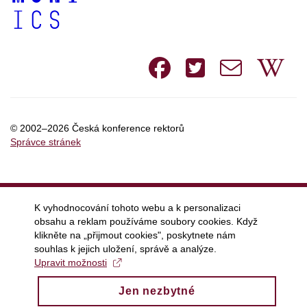
Facebook
Twitte
e-
W
mail
© 2002–2026 Česká konference rektorů
Správce stránek
K vyhodnocování tohoto webu a k personalizaci
obsahu a reklam používáme soubory cookies. Když
klikněte na „přijmout cookies", poskytnete nám
souhlas k jejich uložení, správě a analýze.
Upravit možnosti
Jen nezbytné