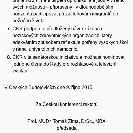
přímému zmírnění utrpení uprchlíků, ale jsou – v rámci
svých možností – připraveny i v dlouhodobějším
horizontu participovat při začleňování imigrantů do
běžného života.
ČKR podporuje předložený návrh zákona o
neziskových zdravotnických organizacích, který
adekvátním způsobem reflektuje potřeby vysokých škol
v rámci univerzitních nemocnic.
ČKR vítá senátorskou iniciativu a možnost nominovat
jednoho člena do Rady pro rozhlasové a televizní
vysílání.
V Českých Budějovicích dne 9. října 2015
Za Českou konferenci rektorů
Prof. MUDr. Tomáš Zima, DrSc., MBA
předseda