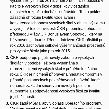
vysoké školy na rok 2016, v němž dochází k poklesu v
kapitole vysokých škol v době, kdy v ostatních
oblastech rozpočtu dochází k nárůstům. Tento pokles
zásadně ohrožuje kvalitu vzdělávání i
konkurenceschopnost vysokých škol v oblasti výzkumu
a vývoje. V této souvislosti ČKR připomíná dohodu s
předsedou Vlády ČR Bohuslavem Sobotkou, který na
březnovém jednání s Předsednictvem ČKR přislíbil pro
rok 2016 zachování celkové výše finančních prostředků
pro vysoké školy jako pro rok 2015.
ČKR podporuje přijetí novely zákona o vysokých
školách v podobě, jež byla vyjednána s
reprezentacemi vysokých škol v průběhu letošního
roku. ČKR je nicméně připravena hledat kompromis v
případě poslaneckých pozměňovacích návrhů, které
nenaruší základní směřování novely k posílení
autonomie a zodpovědnosti vysokých škol za kvalitu
jejich činností.
ČKR žádá MŠMT, aby v oblasti Operačního programu
Výzkum, vývoj a vzdělávání definovalo podmínky pro