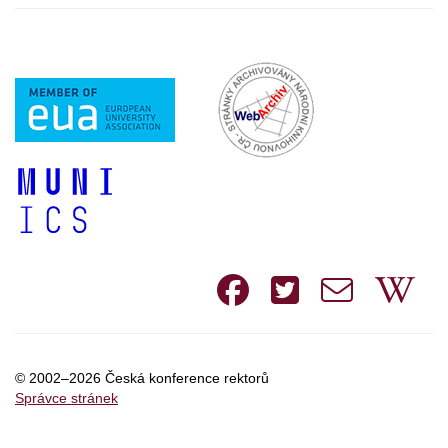
Facebook
Twitte
e-
W
mail
© 2002–2026 Česká konference rektorů
Správce stránek