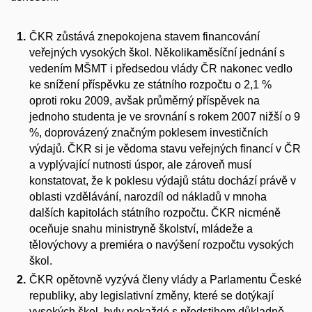
ČKR zůstává znepokojena stavem financování
veřejných vysokých škol. Několikaměsíční jednání s
vedením MŠMT i předsedou vlády ČR nakonec vedlo
ke snížení příspěvku ze státního rozpočtu o 2,1 %
oproti roku 2009, avšak průměrný příspěvek na
jednoho studenta je ve srovnání s rokem 2007 nižší o 9
%, doprovázený značným poklesem investičních
výdajů. ČKR si je vědoma stavu veřejných financí v ČR
a vyplývající nutnosti úspor, ale zároveň musí
konstatovat, že k poklesu výdajů státu dochází právě v
oblasti vzdělávání, narozdíl od nákladů v mnoha
dalších kapitolách státního rozpočtu. ČKR nicméně
oceňuje snahu ministryně školství, mládeže a
tělovýchovy a premiéra o navýšení rozpočtu vysokých
škol.
ČKR opětovně vyzývá členy vlády a Parlamentu České
republiky, aby legislativní změny, které se dotýkají
vysokých škol, byly pokaždé s předstihem důkladně