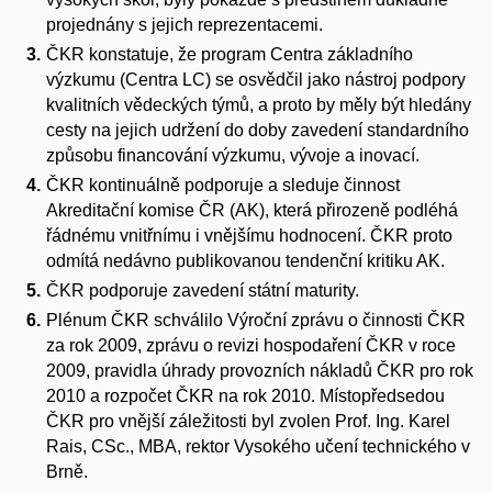
projednány s jejich reprezentacemi.
ČKR konstatuje, že program Centra základního
výzkumu (Centra LC) se osvědčil jako nástroj podpory
kvalitních vědeckých týmů, a proto by měly být hledány
cesty na jejich udržení do doby zavedení standardního
způsobu financování výzkumu, vývoje a inovací.
ČKR kontinuálně podporuje a sleduje činnost
Akreditační komise ČR (AK), která přirozeně podléhá
řádnému vnitřnímu i vnějšímu hodnocení. ČKR proto
odmítá nedávno publikovanou tendenční kritiku AK.
ČKR podporuje zavedení státní maturity.
Plénum ČKR schválilo Výroční zprávu o činnosti ČKR
za rok 2009, zprávu o revizi hospodaření ČKR v roce
2009, pravidla úhrady provozních nákladů ČKR pro rok
2010 a rozpočet ČKR na rok 2010. Místopředsedou
ČKR pro vnější záležitosti byl zvolen Prof. Ing. Karel
Rais, CSc., MBA, rektor Vysokého učení technického v
Brně.