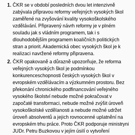
ČKR se v období posledních dvou let intenzivně
zabývala přípravou reformy veřejných vysokých škol
zaměřené na zvyšování kvality vysokoškolského
vzdělávání. Připravený návrh reformy je v plném
souladu jak s vládním programem, tak i s
dlouhodobějším programem koaličních politických
stran a priorit. Akademická obec vysokých škol je k
realizaci navržené reformy připravena.
ČKR opakovaně a důrazně upozorňuje, že reforma
veřejných vysokých škol je podmínkou
konkurenceschopnosti českých vysokých škol v
evropském vzdělávacím a výzkumném prostoru. Bez
překonání chronického podfinancování veřejného
vysokého školství nebude možné pokračovat v
započaté transformaci, nebude možné zvýšit úroveň
vysokoškolské vzdělanosti a nebude možné udržet
úroveň absolventů a jejich rovnocenné uplatnění na
evropském trhu práce. Proto ČKR podporuje ministryni
JUDr. Petru Buzkovou v jejím úsilí o vytvoření