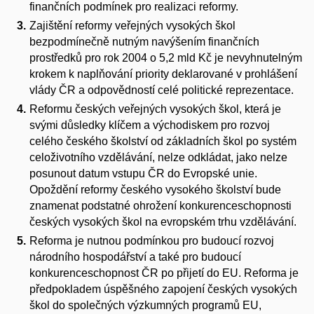
finančních podmínek pro realizaci reformy.
Zajištění reformy veřejných vysokých škol
bezpodmínečně nutným navýšením finančních
prostředků pro rok 2004 o 5,2 mld Kč je nevyhnutelným
krokem k naplňování priority deklarované v prohlášení
vlády ČR a odpovědností celé politické reprezentace.
Reformu českých veřejných vysokých škol, která je
svými důsledky klíčem a východiskem pro rozvoj
celého českého školství od základních škol po systém
celoživotního vzdělávání, nelze odkládat, jako nelze
posunout datum vstupu ČR do Evropské unie.
Opoždění reformy českého vysokého školství bude
znamenat podstatné ohrožení konkurenceschopnosti
českých vysokých škol na evropském trhu vzdělávání.
Reforma je nutnou podmínkou pro budoucí rozvoj
národního hospodářství a také pro budoucí
konkurenceschopnost ČR po přijetí do EU. Reforma je
předpokladem úspěšného zapojení českých vysokých
škol do společných výzkumných programů EU,