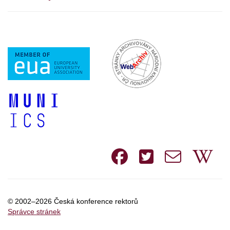
Facebook
Twitte
e-
W
mail
© 2002–2026 Česká konference rektorů
Správce stránek