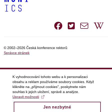
Facebook
Twitte
e-
W
mail
© 2002–2026 Česká konference rektorů
Správce stránek
K vyhodnocování tohoto webu a k personalizaci
obsahu a reklam používáme soubory cookies. Když
klikněte na „přijmout cookies", poskytnete nám
souhlas k jejich uložení, správě a analýze.
Upravit možnosti
Jen nezbytné